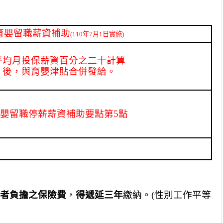
育嬰留職薪資補助
(110
年7月1日實施)
平均月投保薪資百分之二十計算
後，與育嬰津貼合併發給。
嬰留職停薪薪資補助要點第5點
者負擔之保險費
，
得遞延三年
繳納。(性別工作平等