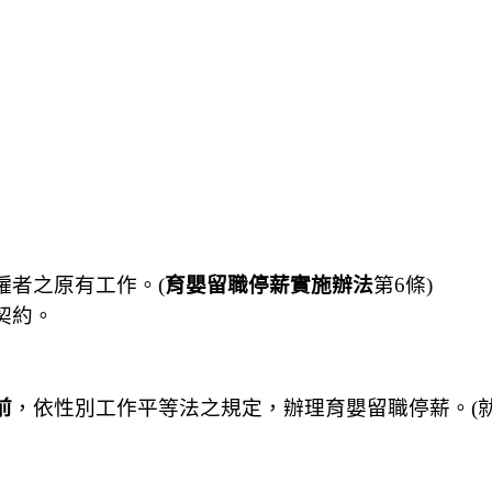
僱者之原有工作。(
育嬰留職停薪實施辦法
第6條)
契約。
前
，依性別工作平等法之規定，辦理育嬰留職停薪。(就業