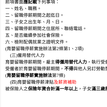
前項書面
應記載
下列事項：
一、姓名、職務。
二、留職停薪期間之起迄日。
三、子女之出生年、月、日。
四、留職停薪期間之住居所、聯絡電話。
五、是否繼續參加社會保險。
六、檢附配偶就業之證明文件。
(
育嬰留職停薪實施辦法第2條第1、2項
)
(
三)僱用替代人力
育嬰留職停薪期間，雇主
得僱用替代人力
，執行受
受僱者於育嬰留職停薪期間，
不得
與他人另訂勞動
(
育嬰留職停薪實施辦法
第7條)
(
四)育嬰留職停薪津貼
及薪資補助
被保險人之
保險年資合計滿一年以上
，子女
滿三歲