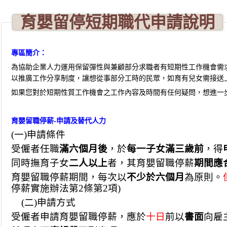
育嬰留停短期職代申請說明
專區簡介：
為協助企業人力運用保留彈性與兼顧部分求職者有短期性工作機會需
以推廣工作分享制度，讓想從事部分工時的民眾，如育有兒女需接送
如果您對於短期性質工作機會之工作內容及時間有任何疑問，想進一
育嬰留職停薪-
申請及替代人力
(
一)申請條件
受僱者任職
滿六個月後
，於
每一子女滿三歲前
，得
同時撫育子女
二人以上
者，其育嬰留職停薪
期間應
育嬰留職停薪期間，每次以
不少於六個月
為原則。
停薪實施辦法第2條第2項)
(
二)申請方式
受僱者申請育嬰留職停薪，應於
十日
前以
書面
向雇