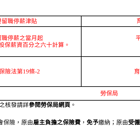
嬰留職停薪津貼
留職停薪之當月起
投保薪資百分之六十計算。
保險法第19條-2
育
勞保局
之核發請詳
參閱勞保局網頁
。
會保險，原由
雇主負擔之保險費
，
免予
繳納；原由
受僱