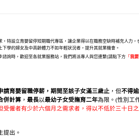
求，特設立育嬰留停短期職代專區，讓企業得以在職務空缺時補充人力，
上下學的婦女及中高齡體力不如年輕狀況者，提升其就業機會。
步諮詢時，歡迎至各就業服務站，我們將派專人與您連繫(請點下方
「
我要
申請育嬰留職停薪，期間至該子女滿三歲止
，但
不得逾
合併計算
，
最長
以
最幼子女受撫育二年
為限。(性別工作
但受僱者有少於六個月之需求者，得以不低於三十日之
主提出。