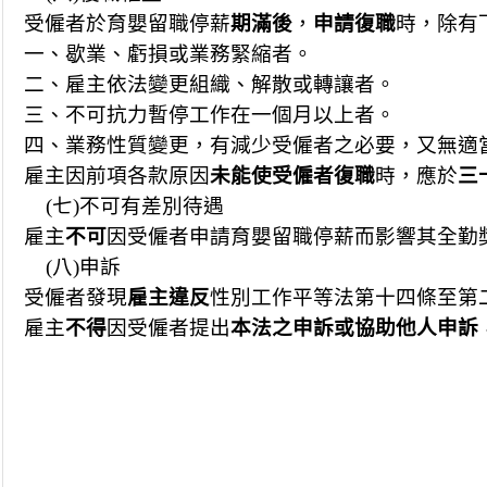
受僱者於育嬰留職停薪
期滿後
，
申請復職
時，除有
一、歇業、虧損或業務緊縮者。
二、雇主依法變更組織、解散或轉讓者。
三、不可抗力暫停工作在一個月以上者。
四、業務性質變更，有減少受僱者之必要，又無適
雇主因前項各款原因
未能使受僱者復職
時，應於
三
(
七)不可有差別待遇
雇主
不可
因受僱者申請育嬰留職停薪
而影響其全勤
(
八)申訴
受僱者發現
雇主違反
性別工作平等法第十四條至第
雇主
不得
因受僱者提出
本法之申訴或協助他人申訴