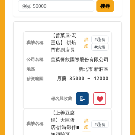
搜尋
【善菓屋-宏
詳
#蔬食
匯店】-烘焙
細
#烘焙
門市副店長
善菓餐飲國際股份有限公司
新北市 新莊區
月薪 35000 ~ 42000
【上善豆腐
鍋】大巨蛋
詳
#蔬食
店-計時夥伴■
細
無經驗可