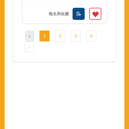
‹
1
2
3
4
›