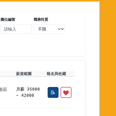
攤位編號
職務性質
薪資範圍
報名與收藏
新莊
月薪 35000
~ 42000