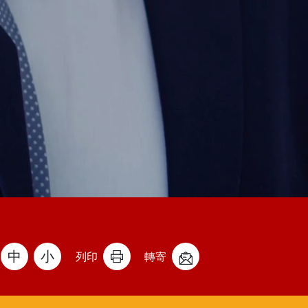
中
小
列印
轉寄