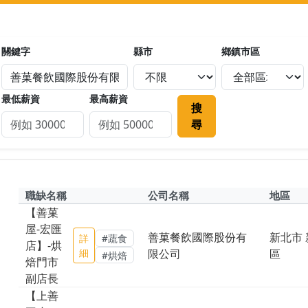
關鍵字
縣市
鄉鎮市區
最低薪資
最高薪資
搜
尋
職缺名稱
公司名稱
地區
【善菓
屋-宏匯
善菓餐飲國際股份有
新北市 
詳
#蔬食
店】-烘
細
限公司
區
#烘焙
焙門市
副店長
【上善