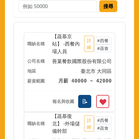
搜尋
【蔬慕京
詳
#西餐
站】 -西餐內
細
#蔬食
場人員
善菓餐飲國際股份有限公司
臺北市 大同區
月薪 40000 ~ 42000
【蔬慕復
詳
#西餐
北】 -外場儲
細
#蔬食
備幹部