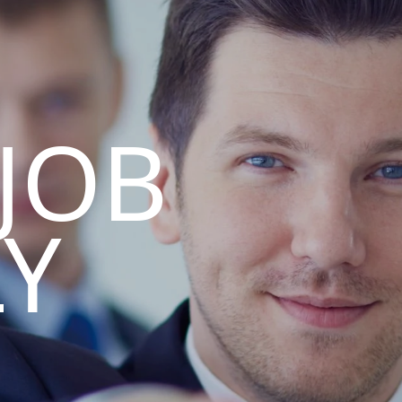
 JOB
LY