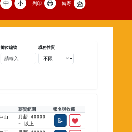
中
小
列印
轉寄
攤位編號
職務性質
薪資範圍
報名與收藏
中山
月薪 40000
~ 以上