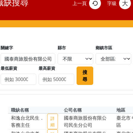
職缺搜尋
大
上一頁
字級
關鍵字
縣市
鄉鎮市區
最低薪資
最高薪資
搜
尋
職缺名稱
公司名稱
地區
和逸台北民生．
國泰商旅股份有限公
臺北市 
詳
客務主任
細
司民生分公司
區