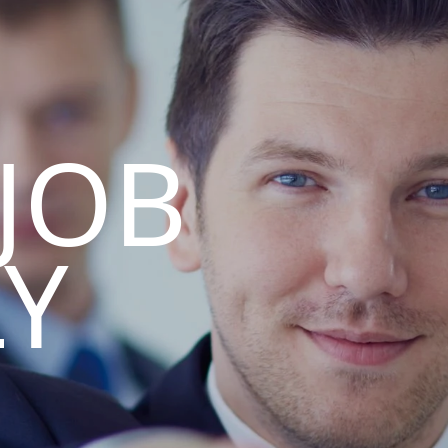
 JOB
LY