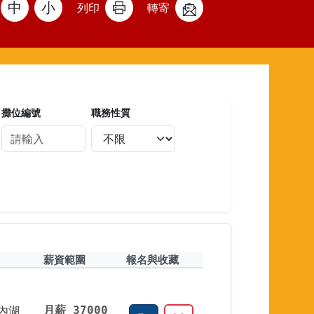
中
小
列印
轉寄
攤位編號
職務性質
薪資範圍
報名與收藏
內湖
月薪 37000