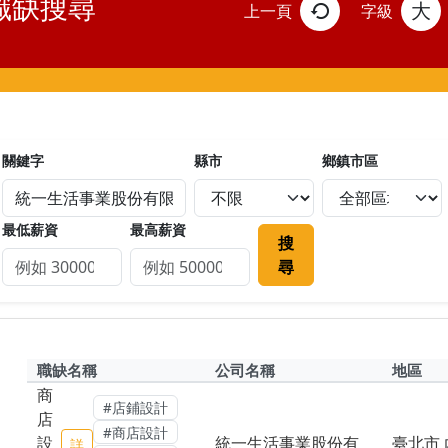
職缺搜尋
大
上一頁
字級
關鍵字
縣市
鄉鎮市區
最低薪資
最高薪資
搜
尋
職缺名稱
公司名稱
地區
商
#店鋪設計
店
#商店設計
設
統一生活事業股份有
臺北市 
詳