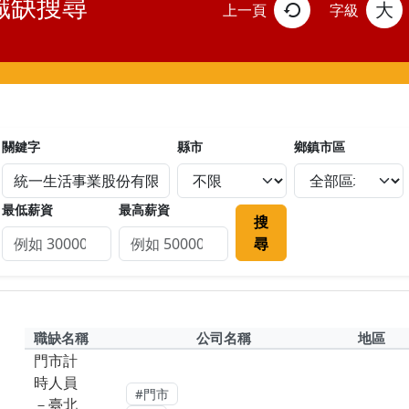
職缺搜尋
大
上一頁
字級
關鍵字
縣市
鄉鎮市區
最低薪資
最高薪資
搜
尋
職缺名稱
公司名稱
地區
門市計
時人員
#門市
－臺北