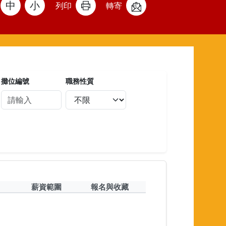
中
小
列印
轉寄
攤位編號
職務性質
薪資範圍
報名與收藏