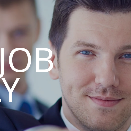
 JOB
LY