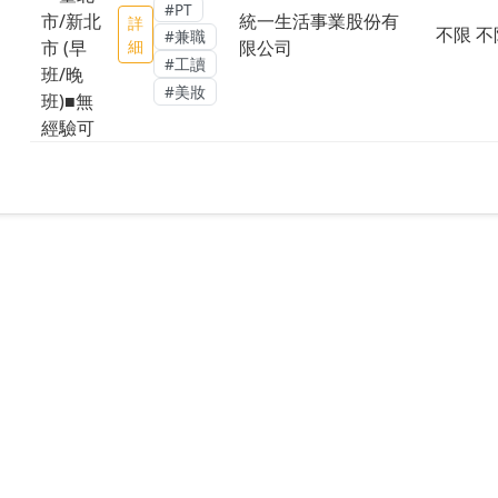
#PT
市/新北
統一生活事業股份有
詳
不限 不
#兼職
市 (早
細
限公司
#工讀
班/晚
#美妝
班)■無
經驗可