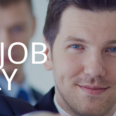
 JOB
LY