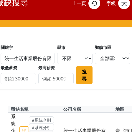
職缺搜尋
大
上一頁
字級
關鍵字
縣市
鄉鎮市區
最低薪資
最高薪資
搜
尋
職缺名稱
公司名稱
地區
系
#系統企劃
統
#系統分析
企
統一生活事業股份有
臺北市 
詳