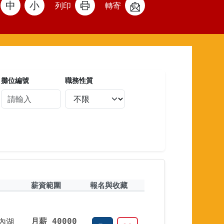
中
小
列印
轉寄
攤位編號
職務性質
薪資範圍
報名與收藏
內湖
月薪 40000