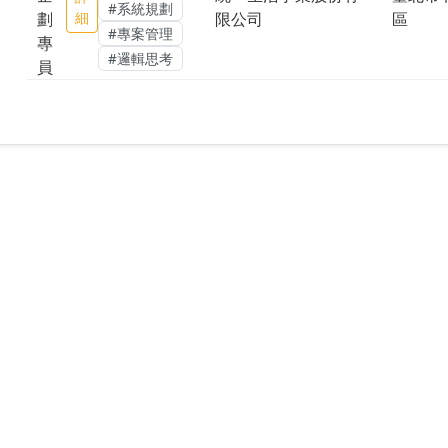
#系統規劃
劃
細
限公司
區
#專案管理
專
#邏輯思考
員