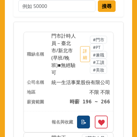
搜尋
門市計時人
#門市
員－臺北
#PT
市/新北市
詳
#兼職
(早班/晚
細
#工讀
班)■無經驗
#美妝
可
統一生活事業股份有限公司
不限 不限
時薪 196 ~ 266