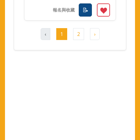
‹
1
2
›