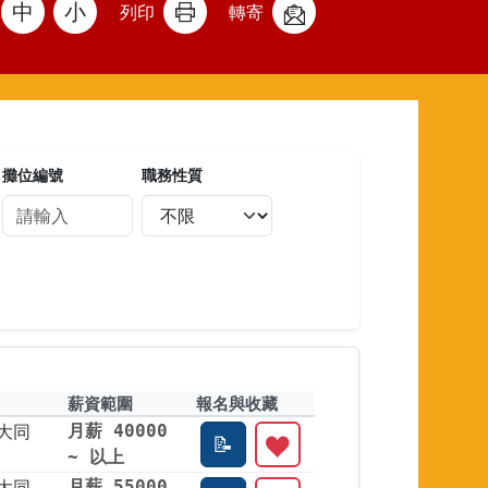
中
小
列印
轉寄
攤位編號
職務性質
薪資範圍
報名與收藏
大同
月薪 40000
~ 以上
大同
月薪 55000