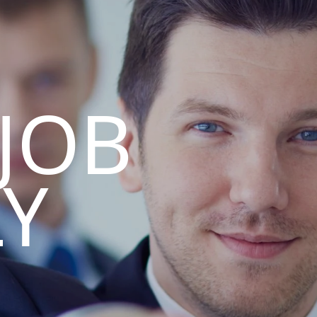
 JOB
LY