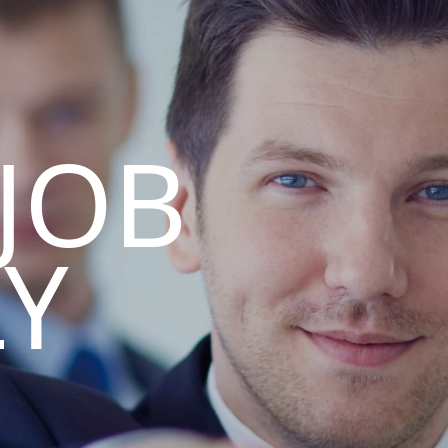
 JOB
LY