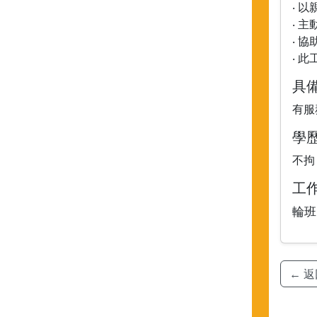
‧ 
‧ 
‧ 
‧ 
具
有服
學
不拘
工
輪班
← 