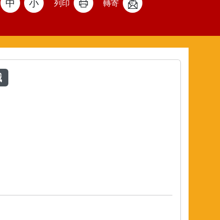
中
小
列印
轉寄
職