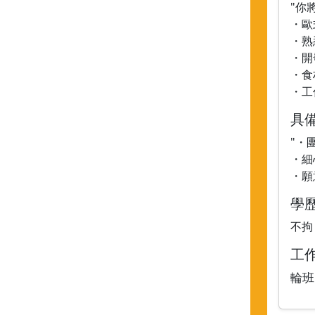
"你
・歐
・熟
・開
・食
・工
具
"・
・細
・願
學
不拘
工
輪班 