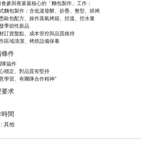
將會參與善菓最核心的「麵包製作」工作：
式麵包製作：含低溫發酵、折疊、整型、烘烤
悉歐包配方、操作蒸氣烤箱、控溫、控水量
發季節性新品
材訂貨盤點、成本管控與品質維持
作區域清潔、烤焙設備保養
備條件
團隊協作
心穩定、對品質有堅持
意學習、有團隊合作精神"
歷要求
作時間
: 其他