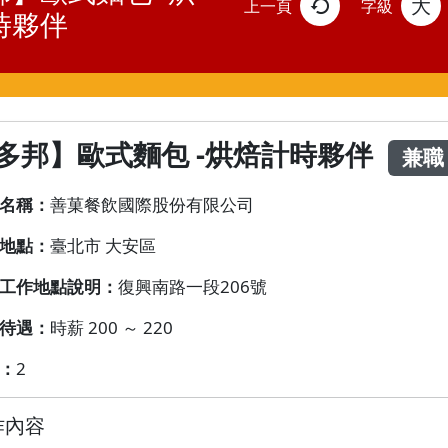
大
上一頁
字級
時夥伴
多邦】歐式麵包 -烘焙計時夥伴
兼職
名稱：
善菓餐飲國際股份有限公司
地點：
臺北市 大安區
工作地點說明：
復興南路一段206號
待遇：
時薪 200 ～ 220
：
2
作內容