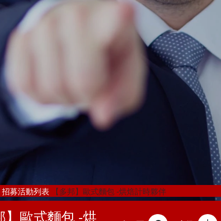
招募活動列表
【多邦】歐式麵包 -烘焙計時夥伴
邦】歐式麵包 -烘