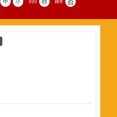
中
小
列印
轉寄