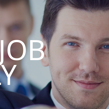
 JOB
LY