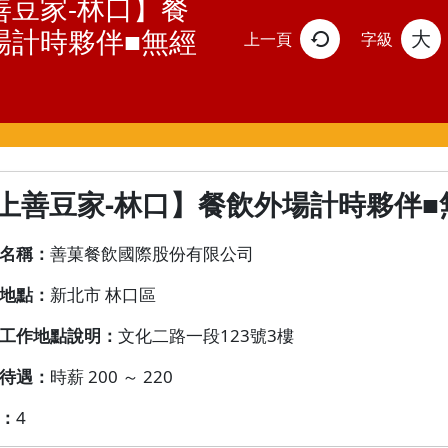
善豆家-林口】餐
場計時夥伴■無經
大
上一頁
字級
上善豆家-林口】餐飲外場計時夥伴
名稱：
善菓餐飲國際股份有限公司
地點：
新北市 林口區
工作地點說明：
文化二路一段123號3樓
待遇：
時薪 200 ～ 220
：
4