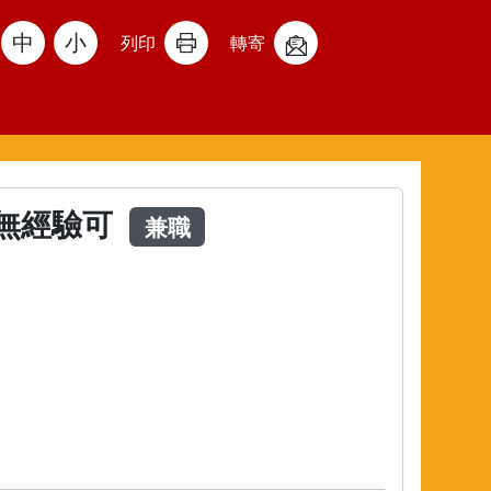
中
小
列印
轉寄
■無經驗可
兼職