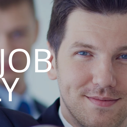
 JOB
LY