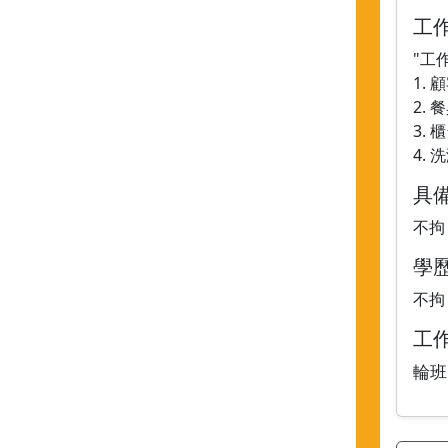
工
"工
1.
2.
3.
4.
具
不拘
學
不拘
工
輪班 