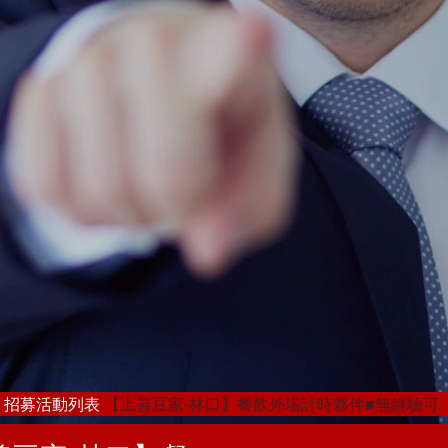
招募活動列表
【上善豆家-林口】餐飲外場計時夥伴■無經驗可