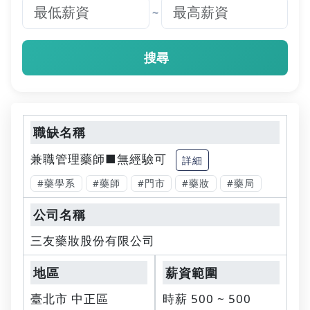
~
搜尋
兼職管理藥師■無經驗可
詳細
#藥學系
#藥師
#門市
#藥妝
#藥局
三友藥妝股份有限公司
臺北市 中正區
時薪 500 ~ 500