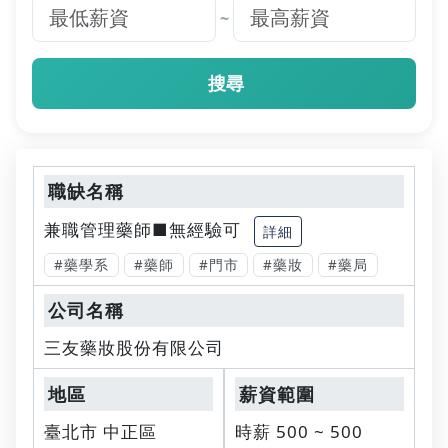
~
搜尋
兼職管理藥師■無經驗可
詳細
#藥學系
#藥師
#門市
#藥妝
#藥局
三友藥妝股份有限公司
臺北市 中正區
時薪 500 ~ 500