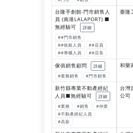
台隆手創館-門市銷售人
臺隆
員 (南港LALAPORT) ■
無經驗可
詳細
##門市銷售
##收銀人員
##店員
##專櫃人員
##店長
和樂
傢俱銷售顧問
詳細
#業務銷售
#門市銷售
新竹縣專業不動產經紀
台灣
公司
人員■無經驗可
詳細
#業務
#銷售
#仲業
#不動產經紀人員
#高薪