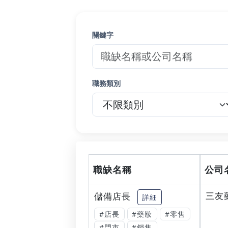
關鍵字
職務類別
職缺名稱
公司
三友
儲備店長
詳細
#店長
#藥妝
#零售
#門市
#銷售