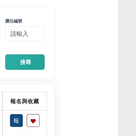
攤位編號
搜尋
報名與收藏