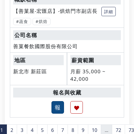
【善菓屋-宏匯店】-烘焙門市副店長
詳細
#蔬食
#烘焙
善菓餐飲國際股份有限公司
新北市 新莊區
月薪 35,000 ~
42,000
1
2
3
4
5
6
7
8
9
10
...
72
73