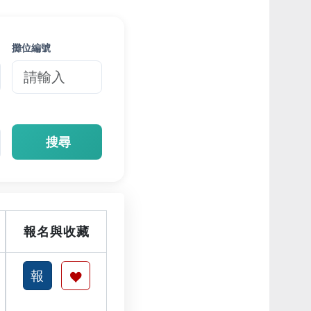
攤位編號
搜尋
報名與收藏