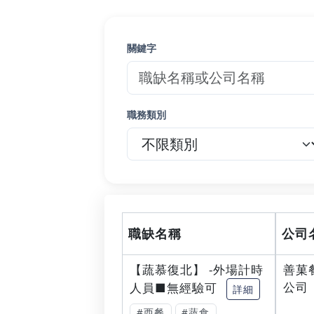
關鍵字
職務類別
職缺名稱
公司
【蔬慕復北】 -外場計時
善菓
公司
人員■無經驗可
詳細
#西餐
#蔬食