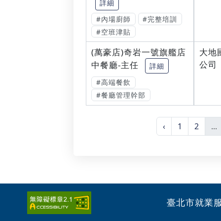
詳細
#內場廚師
#完整培訓
#空班津貼
(萬豪店)奇岩一號旗艦店
大地
公司
中餐廳-主任
詳細
#高端餐飲
#餐廳管理幹部
‹
1
2
...
臺北市就業服務處 