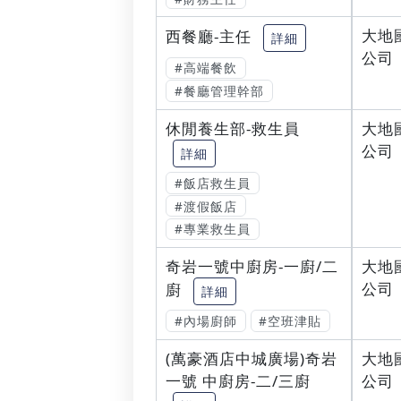
大地
西餐廳-主任
詳細
公司
#高端餐飲
#餐廳管理幹部
休閒養生部-救生員
大地
公司
詳細
#飯店救生員
#渡假飯店
#專業救生員
奇岩一號中廚房-一廚/二
大地
公司
廚
詳細
#內場廚師
#空班津貼
(萬豪酒店中城廣場)奇岩
大地
一號 中廚房-二/三廚
公司