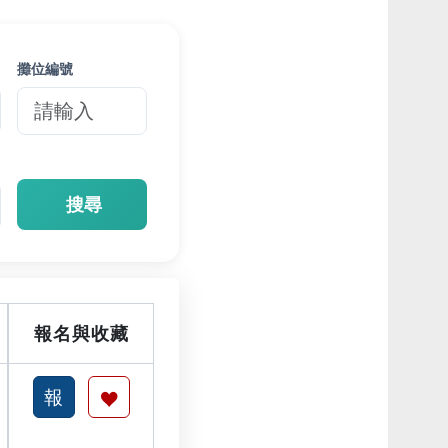
攤位編號
搜尋
報名與收藏