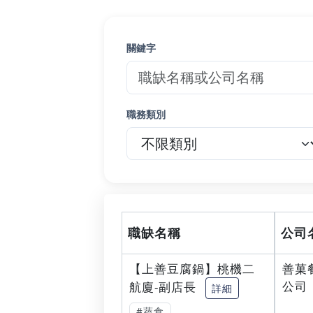
關鍵字
職務類別
職缺名稱
公司
【上善豆腐鍋】桃機二
善菓
公司
航廈-副店長
詳細
#蔬食