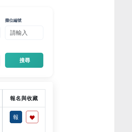
攤位編號
搜尋
報名與收藏