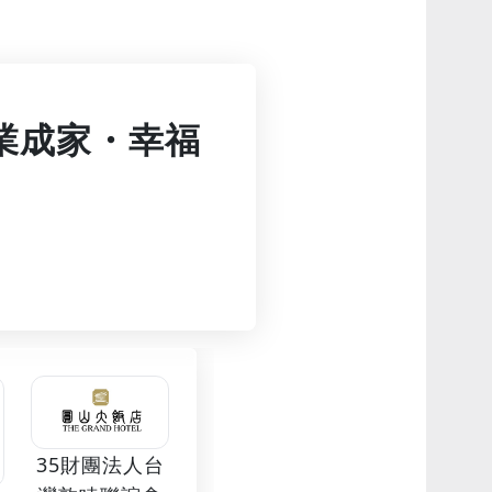
「立業成家・幸福
35財團法人台