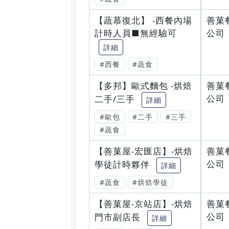
【蔬慕復北】 -西餐內場
善菓
計時人員■無經驗可
公司
詳細
#西餐
#蔬食
【多邦】歐式麵包 -烘焙
善菓
公司
二手/三手
詳細
#歐包
#二手
#三手
#蔬食
【善菓屋-宏匯店】-烘焙
善菓
公司
學徒計時夥伴
詳細
#蔬食
#烘焙學徒
【善菓屋-京站店】-烘焙
善菓
公司
門市副店長
詳細