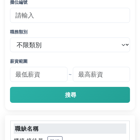
攤位編號
職務類別
薪資範圍
~
搜尋