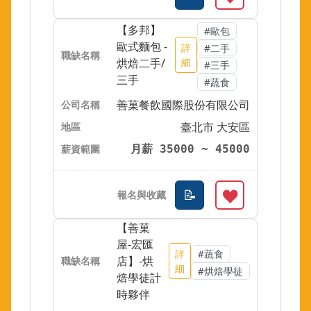
【多邦】
#歐包
歐式麵包 -
詳
#二手
烘焙二手/
細
#三手
三手
#蔬食
善菓餐飲國際股份有限公司
臺北市 大安區
月薪 35000 ~ 45000
【善菓
屋-宏匯
詳
#蔬食
店】-烘
細
#烘焙學徒
焙學徒計
時夥伴