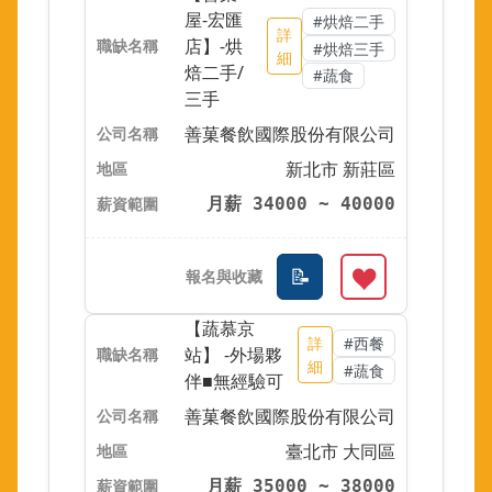
屋-宏匯
#烘焙二手
詳
店】-烘
#烘焙三手
細
焙二手/
#蔬食
三手
善菓餐飲國際股份有限公司
新北市 新莊區
月薪 34000 ~ 40000
【蔬慕京
詳
#西餐
站】 -外場夥
細
#蔬食
伴■無經驗可
善菓餐飲國際股份有限公司
臺北市 大同區
月薪 35000 ~ 38000