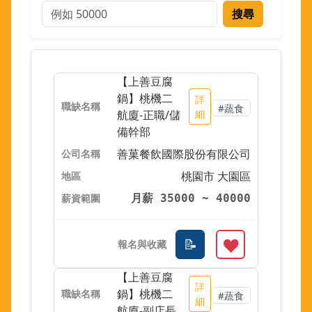
搜尋
【上善豆腐
鍋】桃機二
詳
#蔬食
航廈-正職/儲
細
備幹部
善菓餐飲國際股份有限公司
桃園市 大園區
月薪 35000 ~ 40000
【上善豆腐
詳
鍋】桃機二
#蔬食
細
航廈-副店長