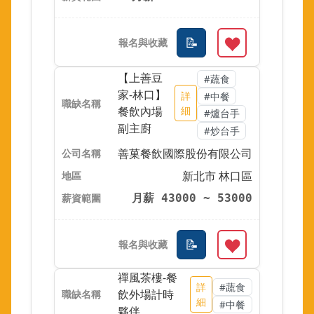
【上善豆
#蔬食
家-林口】
詳
#中餐
餐飲內場
細
#爐台手
副主廚
#炒台手
善菓餐飲國際股份有限公司
新北市 林口區
月薪 43000 ~ 53000
禪風茶樓-餐
詳
#蔬食
飲外場計時
細
#中餐
夥伴