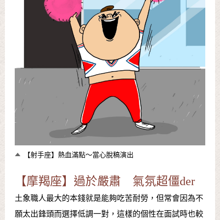
【射手座】熱血滿點～當心脫稿演出
【摩羯座】過於嚴肅 氣氛超僵der
土象職人最大的本錢就是能夠吃苦耐勞，但常會因為不
願太出鋒頭而選擇低調一對，這樣的個性在面試時也較