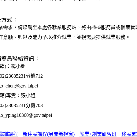
及方式：
業需求，請您親至本處各就業服務站，將由櫃檯服務員或個案管
作意願、興趣及能力予以推介就業，並視需要提供就業服務。
輔導員聯絡資訊：
籍)：楊小姐
)23085231分機712
hen@gov.taipei
國籍)專責：張小姐
)23085231分機703
ping10360@gov.taipei
職訓課程
新住民課程(另開新視窗)
就業+創業研習班
移民署