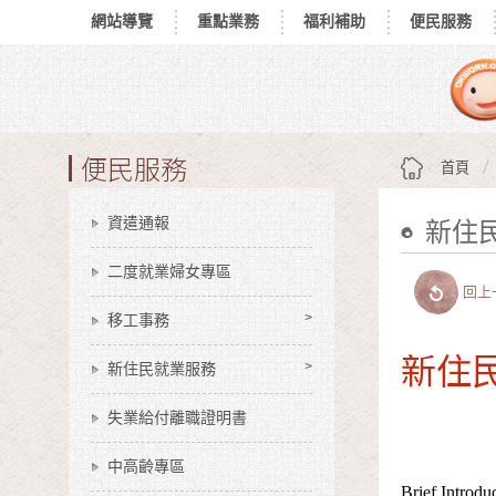
網站導覽
重點業務
福利補助
便民服務
跳到主要內容區塊
:::
便民服務
首頁
資遣通報
新住
:::
二度就業婦女專區
回上
移工事務
新住
新住民就業服務
失業給付離職證明書
中高齡專區
Brief Introd