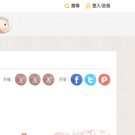
搜尋
登入/註冊
介
字級：
分享：