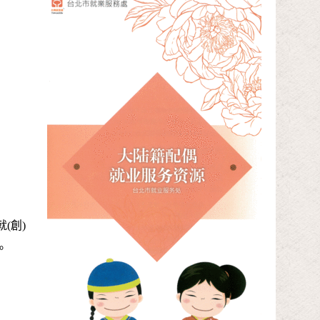
(創)
。