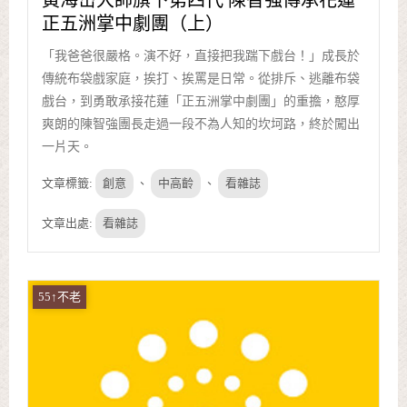
黃海岱大師旗下第四代 陳智強傳承花蓮
正五洲掌中劇團（上）
「我爸爸很嚴格。演不好，直接把我踹下戲台！」成長於
傳統布袋戲家庭，挨打、挨罵是日常。從排斥、逃離布袋
戲台，到勇敢承接花蓮「正五洲掌中劇團」的重擔，憨厚
爽朗的陳智強團長走過一段不為人知的坎坷路，終於闖出
一片天。
文章標籤:
創意
、
中高齡
、
看雜誌
文章出處:
看雜誌
55↑不老