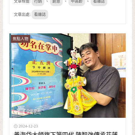
文章標籤:
行銷
、
創意
、
中高齡
、
看雜誌
文章出處:
看雜誌
焦點人物
2024-12-23