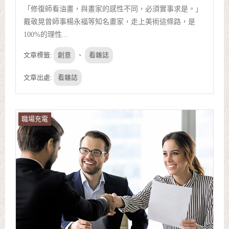
「修復師看油畫，與畫家的感性不同，必須實事求是。」
戴敬晃曾師事楊永福等知名畫家，走上美術這條路，是
100%的理性...
文章標籤:
創意
、
看雜誌
文章出處:
看雜誌
職場充電