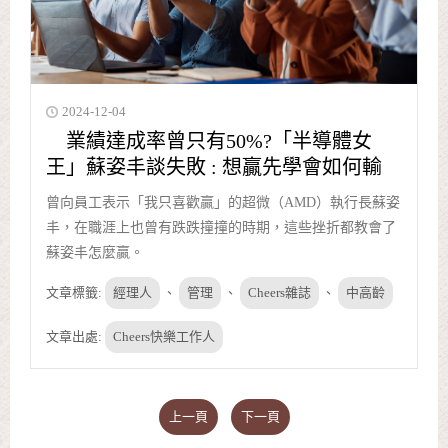
2024-12-04
業績達成率曾只有50%?「半導體女
王」蘇姿丰談失敗 : 想贏先學會如何輸
曾向員工表示「我只喜歡贏」的超微（AMD）執行長蘇姿
丰，在職涯上也曾有跌跌撞撞的時期，這些挫折都教會了
蘇姿丰怎麼贏。
文章標籤:
經理人
、
管理
、
Cheers雜誌
、
中高齡
文章出處:
Cheers快樂工作人
上一頁
下一頁