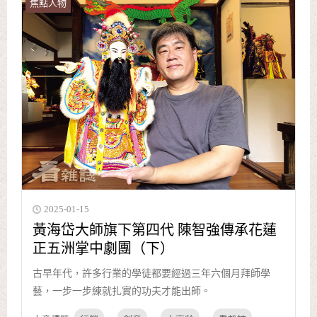
焦點人物
2025-01-15
黃海岱大師旗下第四代 陳智強傳承花蓮
正五洲掌中劇團（下）
古早年代，許多行業的學徒都要經過三年六個月拜師學
藝，一步一步練就扎實的功夫才能出師。