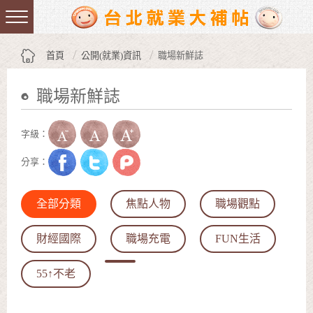
跳到主要內容區塊
:::
首頁
公開(就業)資訊
職場新鮮誌
職場新鮮誌
:::
字級：
分享：
全部分類
焦點人物
職場觀點
財經國際
職場充電
FUN生活
55↑不老