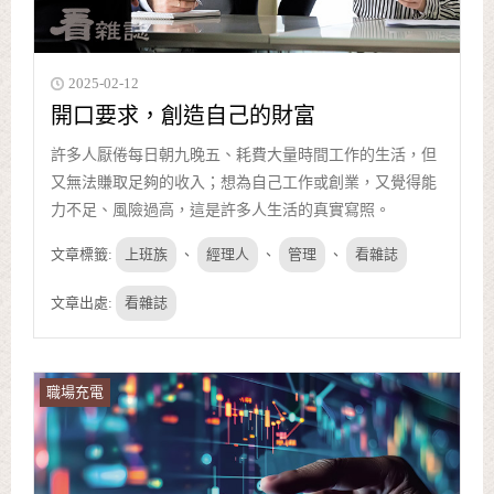
2025-02-12
開口要求，創造自己的財富
許多人厭倦每日朝九晚五、耗費大量時間工作的生活，但
又無法賺取足夠的收入；想為自己工作或創業，又覺得能
力不足、風險過高，這是許多人生活的真實寫照。
文章標籤:
上班族
、
經理人
、
管理
、
看雜誌
文章出處:
看雜誌
職場充電