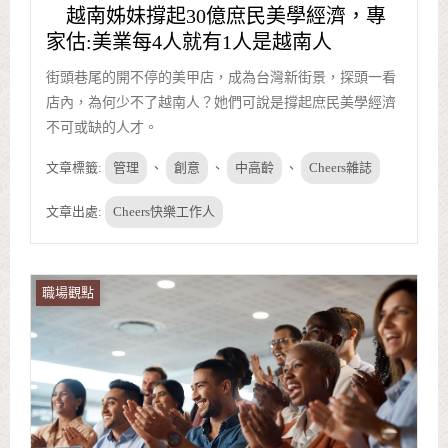
越南姊妹撐起30億庶民美學經濟，專
家估:美業每4人就有1人是越南人
街頭巷尾的開不停的美甲店，成為台灣新街景，探頭一看
店內，為何少不了越南人？她們可說是撐起庶民美學經濟
不可或缺的人才。
文章標籤:
管理
、
創意
、
中高齡
、
Cheers雜誌
文章出處:
Cheers快樂工作人
職場觀點