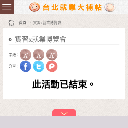
跳到主要內容區塊
:::
首頁
實習x就業博覽會
實習x就業博覽會
:::
字級：
分享：