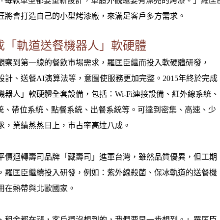
r等，「每款車型都要重新設計，車體外觀還要有漂亮的烤漆。」羅
匠將會打造自己的小型烤漆廠，來滿足客戶多方需求。
完成「軌道送餐機器人」軟硬體
觀察到第一線的餐飲市場需求，羅匡臣繼而投入軟硬體研發，
設計、送餐AI演算法等，意圖使服務更加完整。2015年終於完成
機器人」軟硬體全套設備，包括：Wi-Fi連接設備、紅外線系統、
系統、帶位系統、點餐系統、出餐系統等。可達到密集、高速、少
求，業績蒸蒸日上，市占率高達八成。
平價迴轉壽司品牌「藏壽司」進軍台灣，雖然品質優異，但工期
，羅匡臣繼續投入研發，例如：紫外線殺菌、保冰軌道的送餐機
用在熱帶與北歐國家。
、租金都在漲，客戶還沒想到的，我們要早一步想到。」羅匡臣