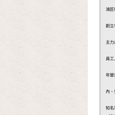
鴻匠
創立
主力
員工
年營
內、
知名