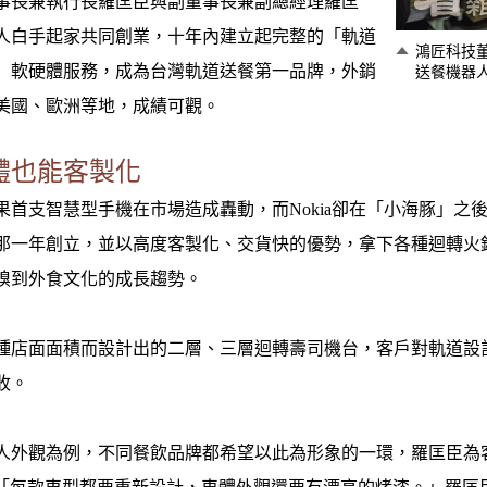
事長兼執行長羅匡臣與副董事長兼副總經理羅匡
人白手起家共同創業，十年內建立起完整的「軌道
鴻匠科技
」軟硬體服務，成為台灣軌道送餐第一品牌，外銷
送餐機器
美國、歐洲等地，成績可觀。
體也能客製化
，蘋果首支智慧型手機在市場造成轟動，而Nokia卻在「小海豚」
那一年創立，並以高度客製化、交貨快的優勢，拿下各種迴轉火
嗅到外食文化的成長趨勢。
種店面面積而設計出的二層、三層迴轉壽司機台，客戶對軌道設
收。
人外觀為例，不同餐飲品牌都希望以此為形象的一環，羅匡臣為客