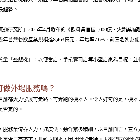
長趨勢。
通研究所」2025年4月發布的《飲料業首破1,000億、火鍋業崛
去年台灣餐飲產業規模達8,463億元，年增率7.6%，前三名別
質量「盛飯機」，以便當店、手捲壽司店等小型店家為目標，並
可做外場服務嗎？
目前都大力發展可走路、可奔跑的機器人。令人好奇的是，機器
是否定的。
，服務業倚靠人力，速度快、動作繁多精細，以目前而言，直立
本至今居高不下，且難以回本，因此開發者稀。未來鴻匠的開發