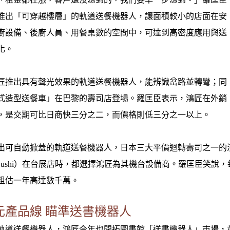
推出「可穿越樓層」的軌道送餐機器人，讓面積較小的店面在安
廚設備、後廚人員、用餐桌數的空間中，可達到高密度應用與送
化。
，鴻匠推出具有聲光效果的軌道送餐機器人，能辨識岔路並轉彎；同
式造型送餐車」在巴黎的壽司店登場。羅匡臣表示，鴻匠在外銷
，是交期可比日商快三分之二，而價格則低三分之一以上。
推出可自動掀蓋的軌道送餐機器人，日本三大平價迴轉壽司之一的濱壽
oku Sushi）在台展店時，都選擇鴻匠為其機台設備商。羅匡臣
粗估一年高達數千萬。
元產品線 瞄準送書機器人
軌道送餐機器人，鴻匠今年也開拓圖書館「送書機器人」市場，