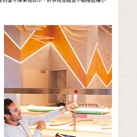
匡臣的妻子陳采翎表示，許多烤漆廠並不願接這種小