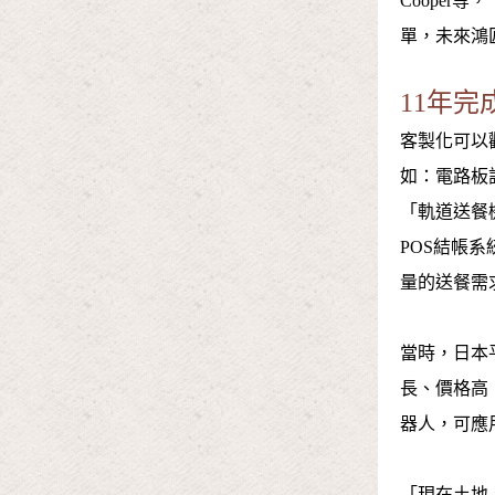
Coope
單，未來鴻
11年
客製化可以
如：電路板
「軌道送餐
POS結帳
量的送餐需
當時，日本
長、價格高
器人，可應
「現在土地