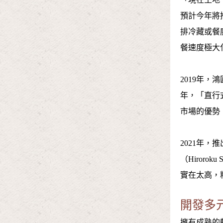
預計今年將
排冷藏或餐
餐速度極大
2019年
年，「直行
市場的優勢
2021年，
（Hiror
實在太高，
開發多
擁有成熟的