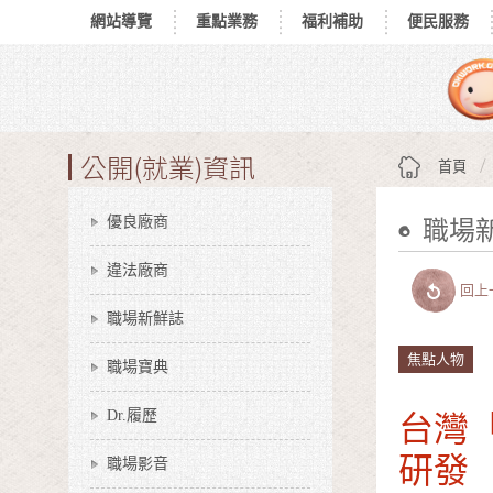
網站導覽
重點業務
福利補助
便民服務
跳到主要內容區塊
:::
公開(就業)資訊
首頁
優良廠商
職場
:::
違法廠商
回上
職場新鮮誌
焦點人物
職場寶典
台灣
Dr.履歷
研發
職場影音