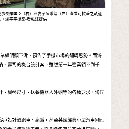
董事長羅匡臣（右）與妻子陳采翎（左）查看可掀蓋之軌道
人。謝平平攝影-看雜誌提供
之後業績明顯下滑，預告了手機市場的翻轉態勢。而鴻
鍋、壽司的機台設計案。雖然第一年營業額不到千
計、餐盤尺寸、送餐機器人外觀等的各種要求，鴻匠
戶設計過跑車、高鐵，甚至英國經典小型汽車Mini