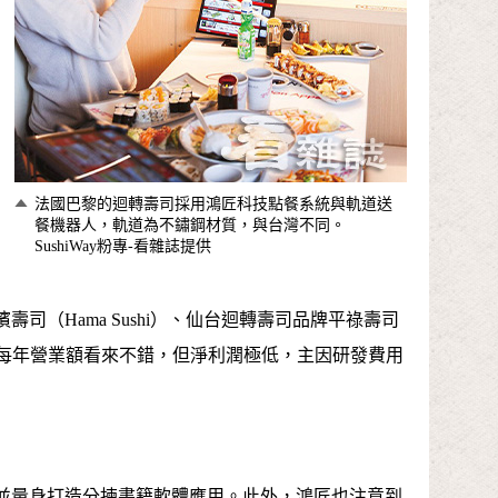
法國巴黎的迴轉壽司採用鴻匠科技點餐系統與軌道送
餐機器人，軌道為不鏽鋼材質，與台灣不同。
SushiWay粉專-看雜誌提供
司（Hama Sushi）、仙台迴轉壽司品牌平祿壽司
笑說，每年營業額看來不錯，但淨利潤極低，主因研發費用
並量身打造分揀書籍軟體應用。此外，鴻匠也注意到