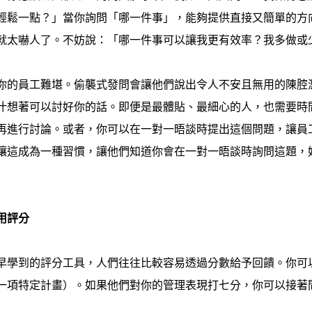
輕鬆一點？」當你詢問「哪一件事」，能夠提供直接又簡單的方
就太嚇人了。不妨說：「哪一件事可以讓我更有效率？我多做或
你的員工難堪。偷襲式發問會讓他們說出令人不安且無用的陳腔
汁想著可以討好你的話。即便是最體貼、最細心的人，也需要時
再進行討論。或者，你可以在一對一晤談時提出這個問題，讓員
讓這成為一種習慣，讓他們知道你會在一對一晤談時詢問這題，
用評分
早學到的評分工具，人們往往比較容易透過分數給予回饋。你可
一項特定計畫）。如果他們對你的管理表現打七分，你可以接著