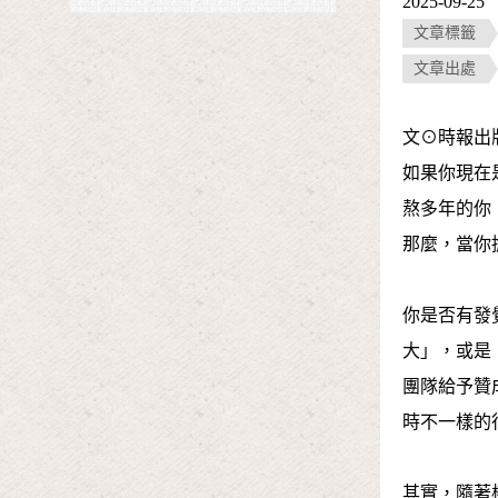
2025-09-25
文章標籤
文章出處
文⊙時報出
如果你現在
熬多年的你
那麼，當你
你是否有發
大」，或是
團隊給予贊
時不一樣的
其實，隨著