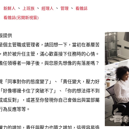
、
、
、
、
新鮮人
上班族
經理人
管理
看雜誌
看雜誌(另開新視窗)
版提供
是個主管職或管理者，請回想一下，當初在基層苦
，終於被升任主管，滿心歡喜接下任務時的心情。
擔任領導者一陣子後，與您原先想像的有落差嗎？
覺「同事對你的態度變了」、「責任變大，壓力好
「好像哪邊卡住了突破不了」、「你的想法得不到
成或反對」，或甚至你發現你自己會做出與當部屬
行為反應等等。
權力的增加，責任與壓力也隨之增加，這很容易造