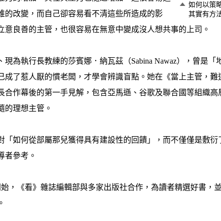
如何以策
維的改變，而自己卻容易看不清這些所造成的影
其實有方法。
立意良善的主管，也很容易在無意中變成沒人想共事的上司。
、現為執行長教練的莎賓娜．納瓦茲（Sabina Nawaz），曾
己成了惹人厭的慣老闆，才學會辨識盲點。她在《當上主管，難
長合作幕後的第一手見解，包含亞馬遜、谷歌及聯合國等組織高
隨的理想主管。
對「如何從部屬那兒獲得具有建設性的回饋」，而不僅僅是敷衍
導者參考。
期開始，《看》雜誌編輯部與多家出版社合作，為讀者精選好書，
。