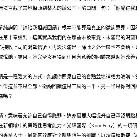
無法直截了當地探頭到某人的辦公室，隨口問一句：「你覺得我
單純詢問「請給我坦誠回饋」根本不能算是真正的徵詢意見，因
在第十章讀到，這其實與我們內在那些未被察覺、未滿足的渴望
心接收上司的渴望信號，再設法滿足，除此之外什麼也不會給。
取悅她。結果，她完全沒有得到任何有意義的回饋來幫助她改善
饋是一種強大的方式，能讓你照見自己的盲點並填補權力鴻溝。
。但這並不是全部。徵詢回饋僅是工具的一半，另一半是你對回
牆嗎？
饋，意味著允許自己變得脆弱，這亦需要大幅提升自己承認弱點
在新領域中的策略性思考能力。光輝國際（Korn Ferry）的
的專業人士，最能有效應對全新與陌生的挑戰。展現這種敏捷（agi