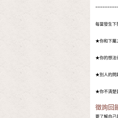
=========
每當發生下
★你和下屬
★你的想法
★別人的問
★你不清楚
徵詢回
要了解自己