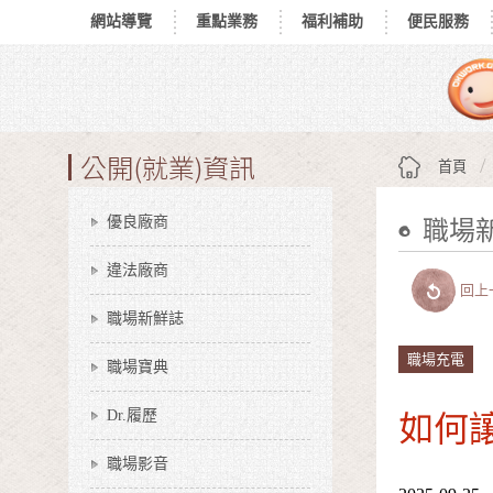
網站導覽
重點業務
福利補助
便民服務
跳到主要內容區塊
:::
公開(就業)資訊
首頁
優良廠商
職場
:::
違法廠商
回上
職場新鮮誌
職場充電
職場寶典
如何
Dr.履歷
職場影音