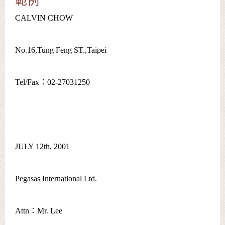
範例
CALVIN CHOW
No.16,Tung Feng ST.,Taipei
Tel/Fax：02-27031250
JULY 12th, 2001
Pegasas International Ltd.
Attn：Mr. Lee