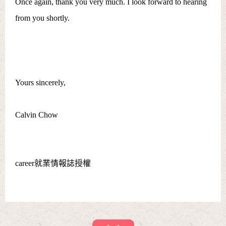
Once again, thank you very much. I look forward to hearing
from you shortly.
Yours sincerely,
Calvin Chow
career就業情報誌授權