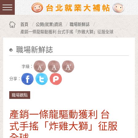
跳到主要內容區塊
:::
首頁
公開(就業)資訊
職場新鮮誌
產銷一條龍驅動獲利 台式手搖「炸雞大獅」征服全球
職場新鮮誌
:::
字級：
分享：
職場觀點
產銷一條龍驅動獲利 台
式手搖「炸雞大獅」征服
全球