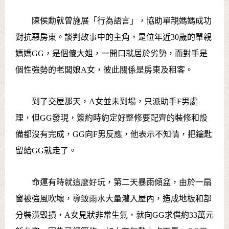
陳侯勳就曾施展「行為語言」，協助單親媽媽成功
對抗惡房東。談判故事中的主角，是位年近30歲的單親
媽媽GG，是個傻大姐，一開口就居於劣勢，而對手是
個性強勢的老闆娘A女，彼此關係是房東及租客。
到了交屋那天，A女並未到場，只派助手F男處
理，但GG發現，簽約時約定好整修要配齊的裝修和設
備都沒有完成，GG向F男反應，他表示不知情，把鑰匙
留給GG就走了。
命運有時就這麼好玩，第二天暴雨傾盆，由於一扇
窗被強風吹壞，導致雨水大量灌入屋內，造成地板和部
分裝潢毀損，A女見狀非常生氣，就向GG求償約33萬元