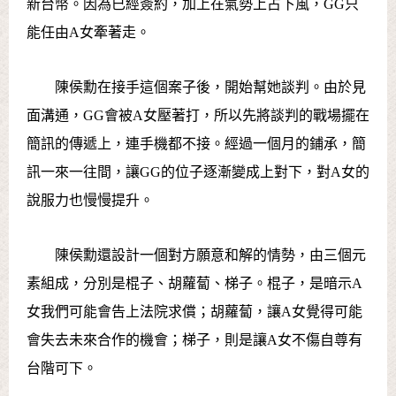
新台幣。因為已經簽約，加上在氣勢上占下風，GG只
能任由A女牽著走。
陳侯勳在接手這個案子後，開始幫她談判。由於見
面溝通，GG會被A女壓著打，所以先將談判的戰場擺在
簡訊的傳遞上，連手機都不接。經過一個月的鋪承，簡
訊一來一往間，讓GG的位子逐漸變成上對下，對A女的
說服力也慢慢提升。
陳侯勳還設計一個對方願意和解的情勢，由三個元
素組成，分別是棍子、胡蘿蔔、梯子。棍子，是暗示A
女我們可能會告上法院求償；胡蘿蔔，讓A女覺得可能
會失去未來合作的機會；梯子，則是讓A女不傷自尊有
台階可下。