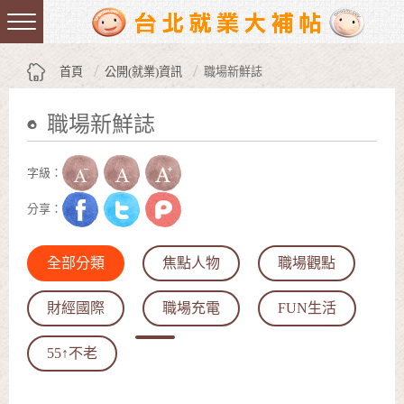
跳到主要內容區塊
:::
首頁
公開(就業)資訊
職場新鮮誌
職場新鮮誌
:::
字級：
分享：
全部分類
焦點人物
職場觀點
財經國際
職場充電
FUN生活
55↑不老