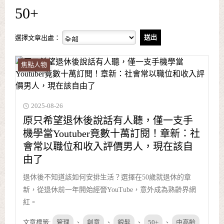
50+
選擇文章出處：
焦點人物
2025-08-26
原只希望退休後說話有人聽，僅一支手
機學當Youtuber竟數十萬訂閱！章新：社
會常以職位和收入評價男人，現在該自
由了
退休後不知道該如何安排生活？選擇在50歲就退休的章
新，從退休前一年開始經營YouTube，意外成為熟齡界網
紅。
文章標籤:
管理
、
創意
、
銀髮
、
50+
、
中高齡