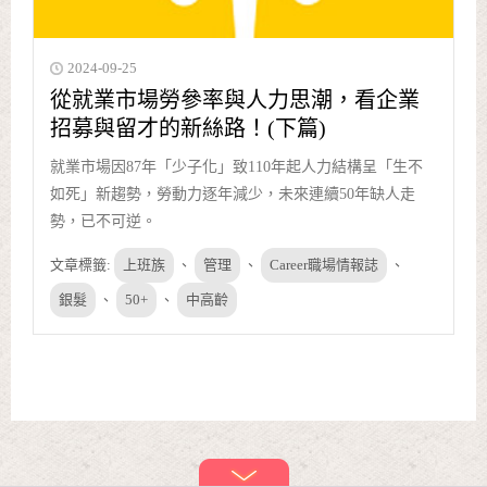
2024-09-25
從就業市場勞參率與人力思潮，看企業
招募與留才的新絲路！(下篇)
就業市場因87年「少子化」致110年起人力結構呈「生不
如死」新趨勢，勞動力逐年減少，未來連續50年缺人走
勢，已不可逆。
文章標籤:
上班族
、
管理
、
Career職場情報誌
、
銀髮
、
50+
、
中高齡