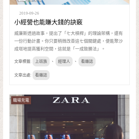
2019-09-26
小經營也能賺大錢的訣竅
威廉斯透過故事，提出了「七大槓桿」的理論架構，還有
一份行動計畫。你只要稍微改善這七個關鍵處，便能聚沙
成塔地提高獲利空間，這就是「一成致勝法」。
文章標籤:
上班族
、
經理人
、
看雜誌
文章出處:
看雜誌
職場充電