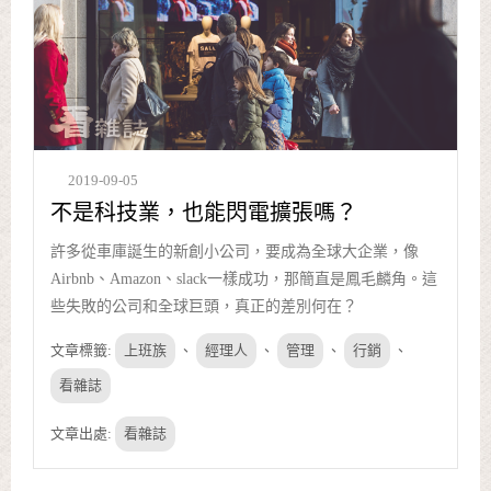
2019-09-05
不是科技業，也能閃電擴張嗎？
許多從車庫誕生的新創小公司，要成為全球大企業，像
Airbnb、Amazon、slack一樣成功，那簡直是鳳毛麟角。這
些失敗的公司和全球巨頭，真正的差別何在？
文章標籤:
上班族
、
經理人
、
管理
、
行銷
、
看雜誌
文章出處:
看雜誌