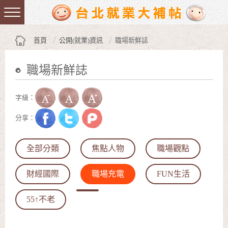
跳到主要內容區塊
:::
首頁
公開(就業)資訊
職場新鮮誌
職場新鮮誌
:::
字級：
分享：
全部分類
焦點人物
職場觀點
財經國際
職場充電
FUN生活
55↑不老