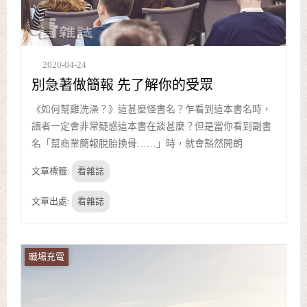
2020-04-24
別急著做簡報 先了解你的受眾
《如何幫雞洗澡？》這甚麼怪書名？乍看到這本書名時，
讀者一定會非常疑惑這本書在談甚麼？但是當你看到副書
名「幫商業簡報脫胎換骨……」時，就會豁然開朗
文章標籤:
看雜誌
文章出處:
看雜誌
職場充電