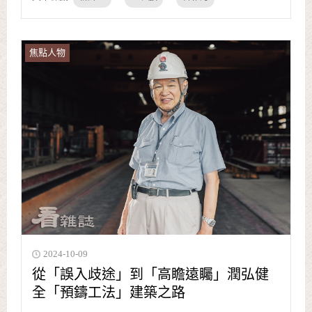
焦點人物
2024-10-09
從「誤入歧途」到「高瞻遠矚」潤弘健
全「預鑄工法」建築之路