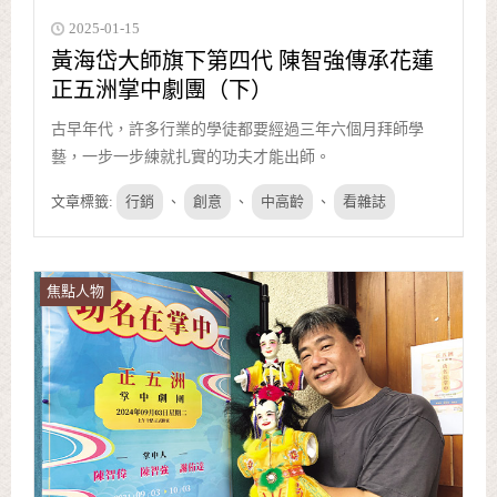
2025-01-15
黃海岱大師旗下第四代 陳智強傳承花蓮
正五洲掌中劇團（下）
古早年代，許多行業的學徒都要經過三年六個月拜師學
藝，一步一步練就扎實的功夫才能出師。
文章標籤:
行銷
、
創意
、
中高齡
、
看雜誌
焦點人物