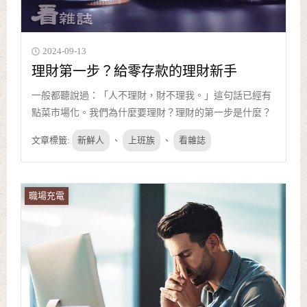
2024-09-13
理財第一步？給零存款的理財新手
一般都聽說過：「人不理財，財不理我。」這句話已經有
點菜市場化。我們為什麼要理財？理財的第一步是什麼？
文章標籤:
新鮮人
、
上班族
、
看雜誌
職場充電