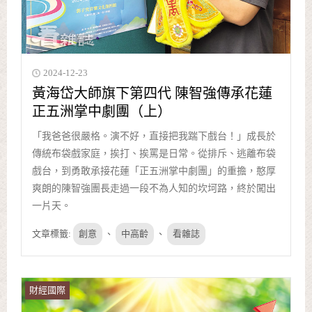
2024-12-23
黃海岱大師旗下第四代 陳智強傳承花蓮
正五洲掌中劇團（上）
「我爸爸很嚴格。演不好，直接把我踹下戲台！」成長於
傳統布袋戲家庭，挨打、挨罵是日常。從排斥、逃離布袋
戲台，到勇敢承接花蓮「正五洲掌中劇團」的重擔，憨厚
爽朗的陳智強團長走過一段不為人知的坎坷路，終於闖出
一片天。
文章標籤:
創意
、
中高齡
、
看雜誌
財經國際