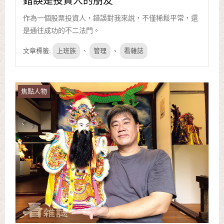
錯誤是投資人的朋友
作為一個股票投資人，錯誤對我來說，不僅稀鬆平常，還
是通往成功的不二法門。
文章標籤:
上班族
、
管理
、
看雜誌
焦點人物