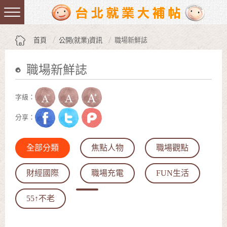
跳到主要內容區塊
:::
首頁
公開(就業)資訊
職場新鮮誌
職場新鮮誌
:::
字級：
分享：
全部分類
焦點人物
職場觀點
財經國際
職場充電
FUN生活
55↑不老