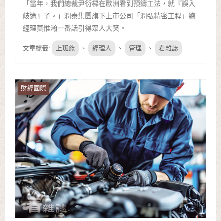
「當年，我們總裁尹衍樑在歐洲看到預鑄工法，就『誤入
歧途』了。」潤泰集團旗下上市公司「潤弘精密工程」總
經理莫惟瀚一番話引得眾人大笑。
文章標籤:
上班族
、
經理人
、
管理
、
看雜誌
財經國際