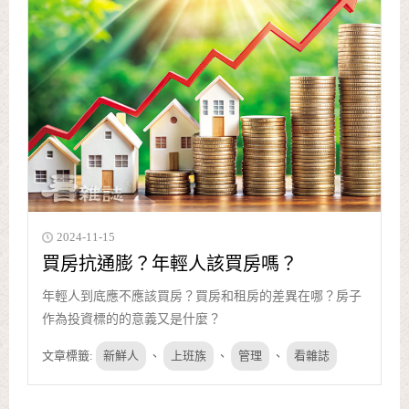
2024-11-15
買房抗通膨？年輕人該買房嗎？
年輕人到底應不應該買房？買房和租房的差異在哪？房子
作為投資標的的意義又是什麼？
文章標籤:
新鮮人
、
上班族
、
管理
、
看雜誌