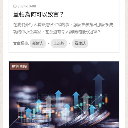
2024-10-08
藍領為何可以致富？
在我們外行人看來是很平常的事，怎麼會孕育出那麼多成
功的中小企業家，甚至還有令人讚嘆的隱形冠軍？
文章標籤:
新鮮人
、
上班族
、
看雜誌
財經國際