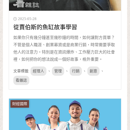
2025-05-28
從賈伯斯的魚缸故事學習
如果你只有幾分鐘甚至幾秒鐘的時間，如何讓對方買單？
不管是個人職涯、創業募資或是商業行銷，時常需要爭取
他人的注意力。特別是在資訊爆炸、工作壓力巨大的社會
裡，如何把你的想法說成一個好故事，格外重要。
文章標籤:
經理人
、
管理
、
行銷
、
創意
、
看雜誌
財經國際