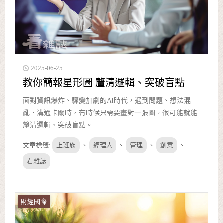
2025-06-25
教你簡報星形圖 釐清邏輯、突破盲點
面對資訊爆炸、驟變加劇的AI時代，遇到問題、想法混
亂、溝通卡關時，有時候只需要畫對一張圖，很可能就能
釐清邏輯、突破盲點。
文章標籤:
上班族
、
經理人
、
管理
、
創意
、
看雜誌
財經國際