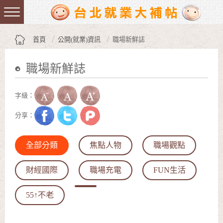
跳到主要內容區塊
:::
首頁
公開(就業)資訊
職場新鮮誌
職場新鮮誌
:::
字級：
分享：
全部分類
焦點人物
職場觀點
財經國際
職場充電
FUN生活
55↑不老