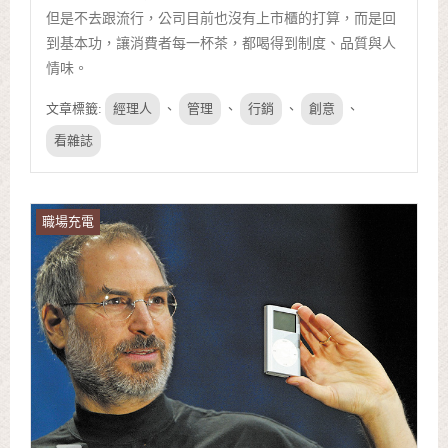
但是不去跟流行，公司目前也沒有上市櫃的打算，而是回
到基本功，讓消費者每一杯茶，都喝得到制度、品質與人
情味。
文章標籤:
經理人
、
管理
、
行銷
、
創意
、
看雜誌
職場充電