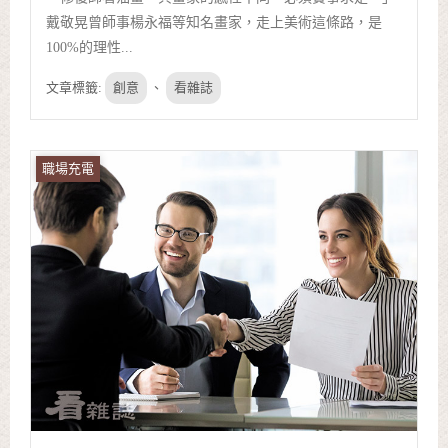
戴敬晃曾師事楊永福等知名畫家，走上美術這條路，是
100%的理性...
文章標籤:
創意
、
看雜誌
職場充電