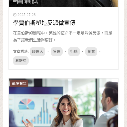
2025-07-28
學賈伯斯塑造反派做宣傳
在賈伯斯的簡報中，英雄的使命不一定是消滅反派，而是
為了讓我們生活得更好。
文章標籤:
經理人
、
管理
、
行銷
、
創意
、
看雜誌
職場充電