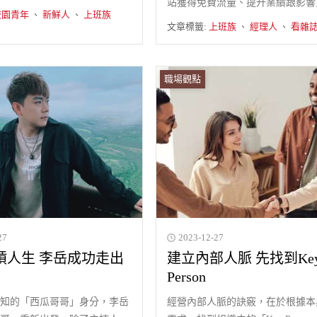
站獲得免費流量、提升業績跟影響
校園青年
、
新鮮人
、
上班族
文章標籤:
上班族
、
經理人
、
看雜
職場觀點
27
2023-12-27
槓人生 李岳成功走出
建立內部人脈 先找到Ke
Person
知的「西瓜哥哥」身分，李岳
經營內部人脈的訣竅，在於根據本