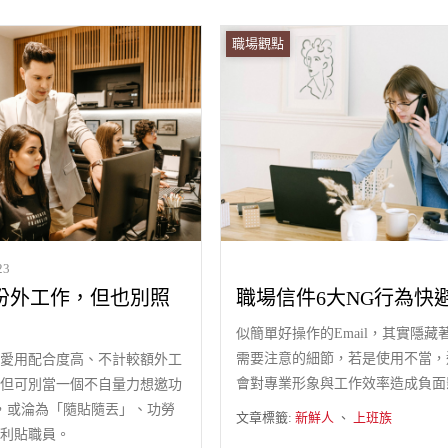
職場觀點
23
份外工作，但也別照
職場信件6大NG行為快
似簡單好操作的Email，其實隱藏
需要注意的細節，若是使用不當，
愛用配合度高、不計較額外工
會對專業形象與工作效率造成負面
但可別當一個不自量力想邀功
an，或淪為「隨貼隨丟」、功勞
文章標籤:
新鮮人
、
上班族
利貼職員。