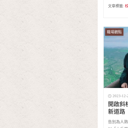
文章標籤:
職場觀點
2023-12-
開啟斜
新道路
告別為人熟