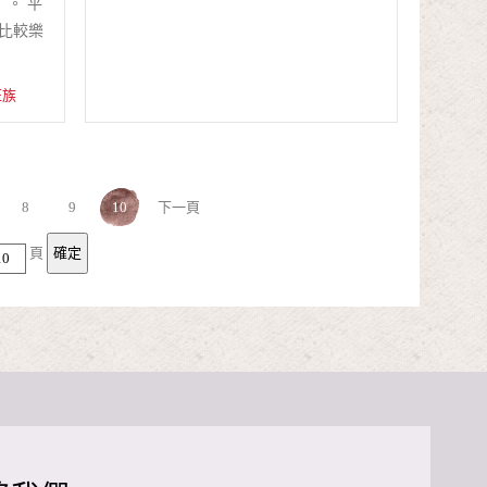
」。 平
比較樂
班族
8
9
10
下一頁
頁