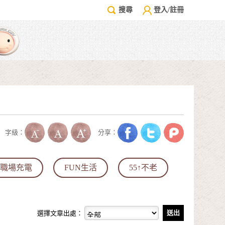
搜尋
登入/註冊
字級：
分享：
職場充電
FUN生活
55↑不老
選擇文章出處：