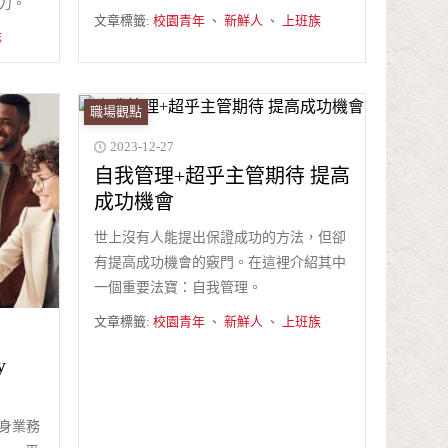
力。
文章標籤:
校園青年
、
新鮮人
、
上班族
誌
職場觀點
2023-12-27
自我管理+超乎主管期待 提高
成功機會
世上沒有人能提出保證成功的方法，但卻
有提高成功機會的竅門。在這裡介紹其中
一個重要法寶：自我管理。
文章標籤:
校園青年
、
新鮮人
、
上班族
y
身業務