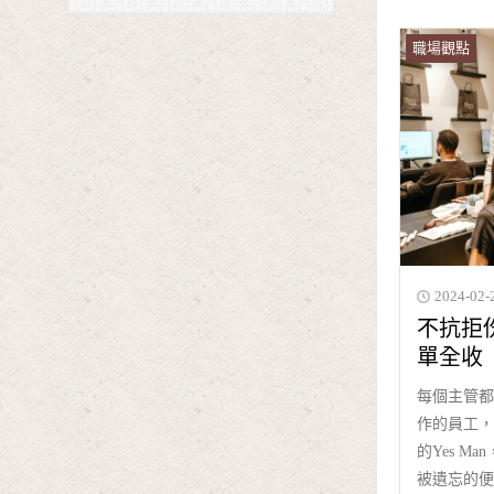
職場觀點
2024-02-
不抗拒
單全收
每個主管都
作的員工，
的Yes M
被遺忘的便