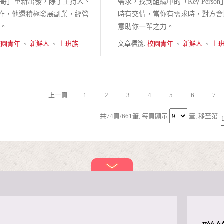
哥」重新出發，除了主持人、
需求，找到組織中的「Key Person
er工作，他還積極發展副業，經營
時有交情，當你有需求時，對方會
。
意助你一輩之力。
校園青年
、
新鮮人
、
上班族
文章標籤:
校園青年
、
新鮮人
、
上
上一頁
1
2
3
4
5
6
7
共74頁/661筆,
每頁顯示
筆,
移至第