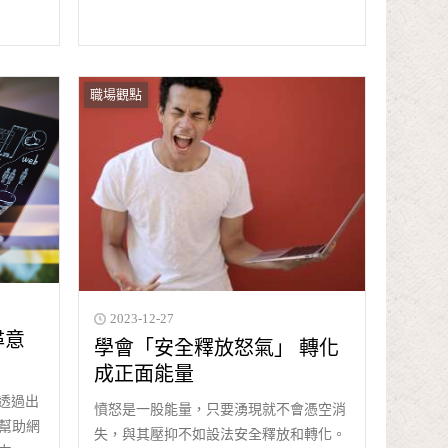
職場觀點
2023-12-27
尋意
學會「安全釋放怒氣」 轉化
成正面能量
透過出
憤怒是一股能量，只要湧現就不會憑空消
幫助網
失，與其壓抑不如設法安全釋放和轉化。