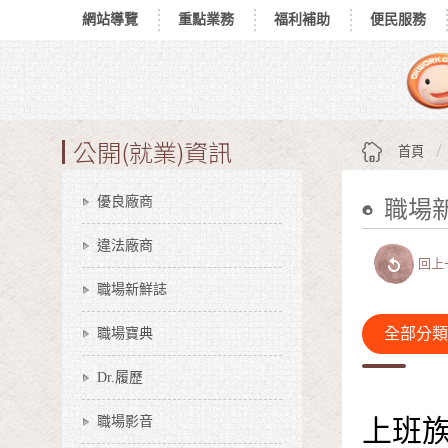
網站導覽
重點業務
福利補助
便民服務
跳到主要內容區塊
:::
公開(就業)資訊
首頁
優良廠商
職場
:::
違法廠商
回上
職場新鮮誌
職場寶典
全部分類
Dr.履歷
職場影音
上班