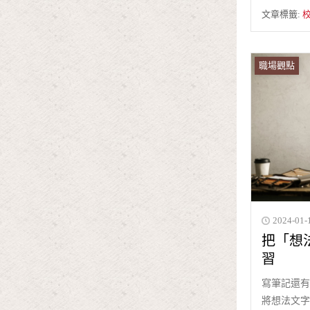
文章標籤:
職場觀點
2024-01-
把「想
習
寫筆記還有
將想法文字