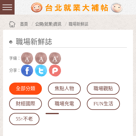
跳到主要內容區塊
:::
首頁
公開(就業)資訊
職場新鮮誌
職場新鮮誌
:::
字級：
分享：
全部分類
焦點人物
職場觀點
財經國際
職場充電
FUN生活
55↑不老