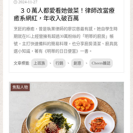
2024-11-27
３０萬人都愛看她做菜！律師改當療
癒系網紅，年收入破百萬
烹飪的療癒，曾是執業律師的廖苡慈最有感，她自學生時
期就在IG上經營擁有超過30萬粉絲的「明蒂的廚房」帳
號，主打快速備料的簡易料理，也分享廚房清潔、廚具挑
選小知識，著有《明蒂的日日便當》一書。
文章標籤:
上班族
、
行銷
、
創意
、
Cheers雜誌
焦點人物