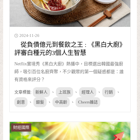
2024-11-26
從負債億元到餐飲之王 : 《黑白大廚》
評審白種元的3個人生智慧
Netflix實境秀《黑白大廚》熱播中，目標選出韓國最強廚
師，吸引百位名廚齊聚，不少觀眾的第一個疑惑都是：誰
有資格來評分？
文章標籤:
新鮮人
、
上班族
、
經理人
、
行銷
、
創意
、
銀髮
、
中高齡
、
Cheers雜誌
財經國際