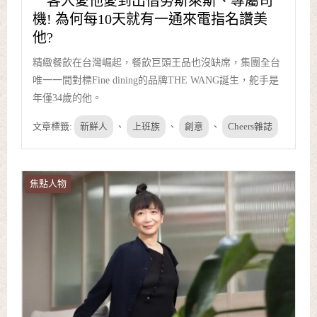
客人愛他愛到出借勞斯萊斯、專屬司
機! 為何每10天就有一通來電指名讚美
他?
精緻餐飲在台灣崛起，餐飲巨頭王品也沒缺席，集團全台
唯一一間對標Fine dining的品牌THE WANG誕生，舵手是
年僅34歲的他。
文章標籤:
新鮮人
、
上班族
、
創意
、
Cheers雜誌
焦點人物