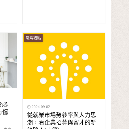
、
職場觀點
管必
2024-09-02
有傷
從就業市場勞參率與人力思
潮，看企業招募與留才的新