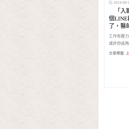
2024-08-
「入職
個LIN
了，醫
工作有壓力
或許你該再
文章標籤: