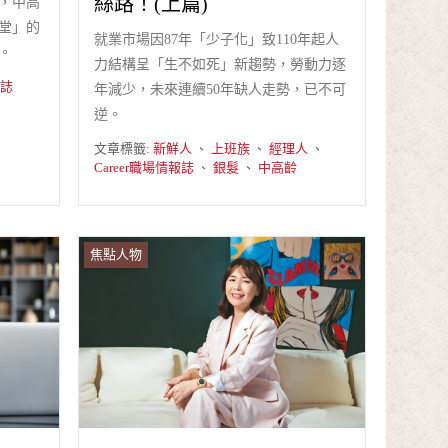
絲路！(上篇)
，中高
堂」的
就業市場因87年「少子化」致110年起人
。
力結構呈「生不如死」新趨勢，勞動力逐
雜誌
年減少，未來連續50年缺人走勢，已不可
逆。
文章標籤:
新鮮人
、
上班族
、
經理人
、
Career職場情報誌
、
銀髮
、
中高齡
焦點人物