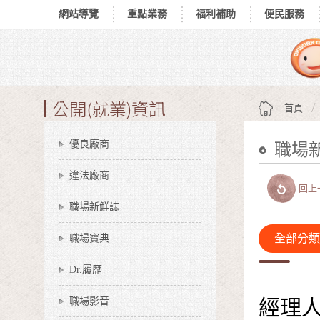
網站導覽
重點業務
福利補助
便民服務
跳到主要內容區塊
:::
公開(就業)資訊
首頁
優良廠商
職場
:::
違法廠商
回上
職場新鮮誌
職場寶典
全部分類
Dr.履歷
職場影音
經理