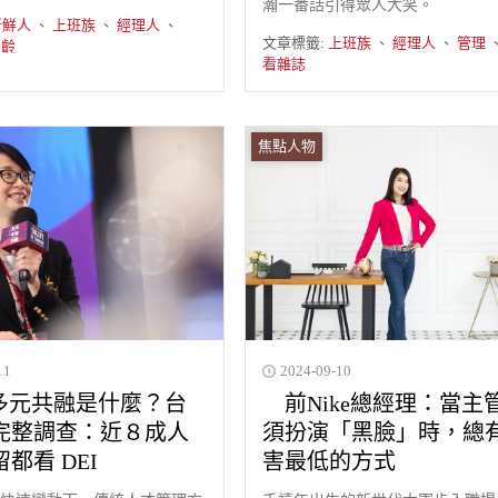
瀚一番話引得眾人大笑。
新鮮人
、
上班族
、
經理人
、
文章標籤:
上班族
、
經理人
、
管理
高齡
看雜誌
焦點人物
11
2024-09-10
 多元共融是什麼？台
前Nike總經理：當主
完整調查：近８成人
須扮演「黑臉」時，總
都看 DEI
害最低的方式