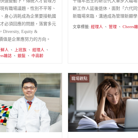
快速變動下，傳統人才管理方
千禧年出生的新世代大軍步入職場
現有職場議題，性別不平等、
齡工作人延後退休，面對「六代同
、身心消耗成為企業要接軌國
新職場來臨，溝通成為管理新顯學
才必須回應的問題，落實多元
文章標籤:
經理人
、
管理
、
Cheers
versity, Equity &
ion）價值是企業應努力的方向。
新鮮人
、
上班族
、
經理人
、
ers雜誌
、
銀髮
、
中高齡
職場觀點