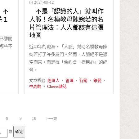
2024-08-12
：不
不是「認識的人」就叫作
花１
人脈！名模教母陳婉若的名
片管理法：人人都該有這張
地圖
」已離開
哪些不
近40年的職涯，「人脈」幫助名模教母陳
婉若打了許多扇門。然而，人脈絕不是憑
空而來，而是得「像約會一樣用心」的經
營。
文章標籤:
經理人
、
管理
、
行銷
、
銀髮
、
中高齡
、
Cheers雜誌
8
9
10
下一頁
頁