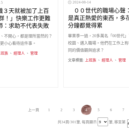
2024-08-14
15
００世代的職場心聲
３天就被加了上百
是真正熱愛的東西，多
E群！」快樂工作更難
分鐘都覺得累
師：求助不代表失敗
畢業季一過，20多萬名「00世代
、不開心，都是理所當然的？
校園、邁入職場。他們在工作上有
更小心看待這件事。
同的價值觀與追求？
上班族
、
經理人
、
管理
文章標籤:
上班族
、
經理人
、
管理
上一頁
1
2
3
4
5
6
7
共34頁/301筆,
每頁顯示
筆,
移至第