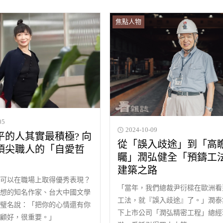
焦點人物
05
2024-10-09
的人其實最積極? 向
從「誤入歧途」到「高
頂尖職人的「自愛哲
矚」潤弘健全「預鑄工
建築之路
可以在職場上取得優秀表現？
「當年，我們總裁尹衍樑在歐洲看
想的知名作家、台大中國文學
工法，就『誤入歧途』了。」潤泰
璧名說：「把你的心情還有你
下上市公司「潤弘精密工程」總經
顧好，很重要。」