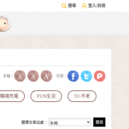
搜尋
登入/註冊
字級：
分享：
職場充電
FUN生活
55↑不老
選擇文章出處：