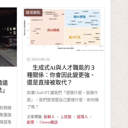
職場觀點
2024-09-26
生成式AI與人才職能的３
種關係：你會因此變更強、
還是直接被取代？
瞻遠
法」
如果ChatGPT讓我們「想做什麼，就做什
麼」，我們想清楚自己要做什麼、如何做
了嗎？
到預鑄
集團旗
文章標籤:
新鮮人
、
上班族
、
經理人
、
理莫惟
創意
、
Cheers雜誌