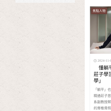
焦點人物
2024-11-
懂躺平
莊子學
學」
「躺平」也
精通莊子思
系副教授蔡
的脊椎骨照