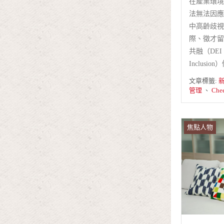
在產業環境
法無法因應
中高齡歧視
際、徵才留
共融（DEI，Di
Inclus
文章標籤:
管理
、
Che
焦點人物